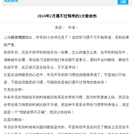
驾校新闻
2024年2月通不过驾考的3大致命伤
来源： 作者：
上海
邮佳驾校
指出，学车的小伙伴注意了！这些坏习惯千万不能养成，否则后果
很严重。
有些学员，完全不把平时的练车当一回事，怎么舒服怎么来。在平时的练车中，
省略操作步骤、简化练习流程对他们来说都不是事儿，遇到不会问教练，教练不
在就不管，反正就只是在练车么，又不是考试！
正是在这种随意的心态中，学员开车的坏习惯也就慢慢养成了。可是他们不知
道，下面这些随意的习惯，可能恰恰是他们通不过驾考的致命伤！
不系安全带×
许多学员在驾校练车的时候都没有系安全带的习惯，因为时常要换人练，而且安
全带在练习倒库的时候比较不方便。把这种不系安全带的习惯带到考场上，肯定
就是一个“驾驶姿势不正确”，然后让你挂科！
总是问教练×
学员在学车的时候有问题问教练是对的，可是有些学员在问完了教练之后完全不