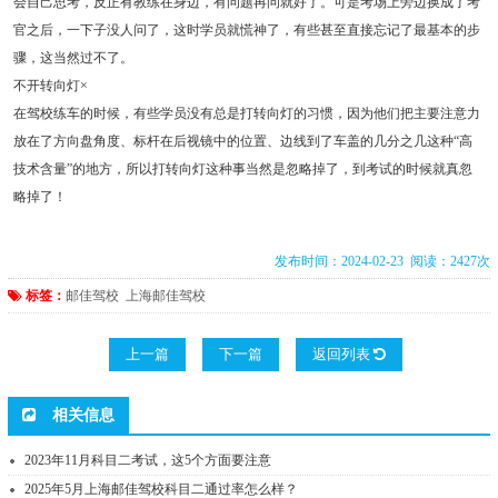
会自己思考，反正有教练在身边，有问题再问就好了。可是考场上旁边换成了考
官之后，一下子没人问了，这时学员就慌神了，有些甚至直接忘记了最基本的步
骤，这当然过不了。
不开转向灯×
在驾校练车的时候，有些学员没有总是打转向灯的习惯，因为他们把主要注意力
放在了方向盘角度、标杆在后视镜中的位置、边线到了车盖的几分之几这种“高
技术含量”的地方，所以打转向灯这种事当然是忽略掉了，到考试的时候就真忽
略掉了！
发布时间：2024-02-23 阅读：2427次
标签：
邮佳驾校
上海邮佳驾校
上一篇
下一篇
返回列表
相关信息
2023年11月科目二考试，这5个方面要注意
2025年5月上海邮佳驾校科目二通过率怎么样？