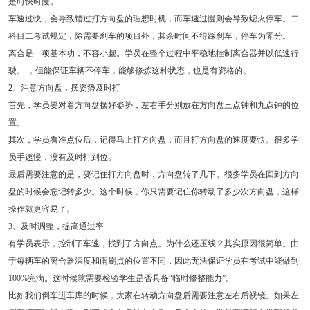
是时快时慢。
车速过快，会导致错过打方向盘的理想时机，而车速过慢则会导致熄火停车。二
科目二考试规定，除需要刹车的项目外，其余时间不得踩刹车，停车为零分。
离合是一项基本功，不容小觑。学员在整个过程中平稳地控制离合器并以低速行
驶。 ，但能保证车辆不停车，能够修炼这种状态，也是有资格的。
2、注意方向盘，摆姿势及时打
首先，学员要对着方向盘摆好姿势，左右手分别放在方向盘三点钟和九点钟的位
置。
其次，学员看准点位后，记得马上打方向盘，而且打方向盘的速度要快。很多学
员手速慢，没有及时打到位。
最后需要注意的是，要记住打方向盘时，方向盘转了几下。很多学员在回到方向
盘的时候会忘记转多少。这个时候，你只需要记住你转动了多少次方向盘，这样
操作就更容易了。
3、及时调整，提高通过率
有学员表示，控制了车速，找到了方向点。为什么还压线？其实原因很简单。由
于每辆车的离合器深度和雨刷点的位置不同，因此无法保证学员在考试中能做到
100%完满。这时候就需要检验学生是否具备“临时修整能力”。
比如我们倒车进车库的时候，大家在转动方向盘后需要注意左右后视镜。如果左