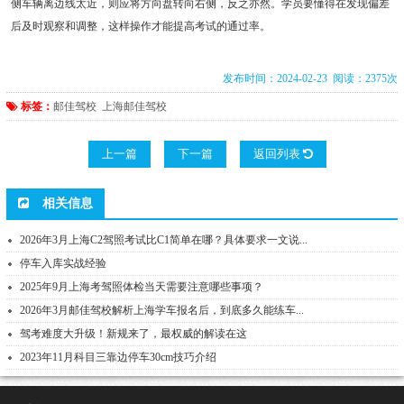
侧车辆离边线太近，则应将方向盘转向右侧，反之亦然。学员要懂得在发现偏差
后及时观察和调整，这样操作才能提高考试的通过率。
发布时间：2024-02-23 阅读：2375次
标签：
邮佳驾校
上海邮佳驾校
上一篇
下一篇
返回列表
相关信息
2026年3月上海C2驾照考试比C1简单在哪？具体要求一文说...
停车入库实战经验
2025年9月上海考驾照体检当天需要注意哪些事项？
2026年3月邮佳驾校解析上海学车报名后，到底多久能练车...
驾考难度大升级！新规来了，最权威的解读在这
2023年11月科目三靠边停车30cm技巧介绍