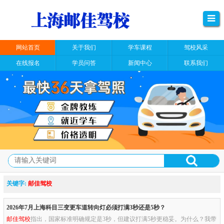
网站首页
关于我们
学车课程
驾校风采
在线报名
学员问答
新闻中心
联系我们
关键字:
邮佳驾校
2026年7月上海科目三变更车道转向灯必须打满3秒还是5秒？
邮佳驾校
指出，国家标准明确规定是3秒，但建议打满5秒更稳妥。为什么？我带