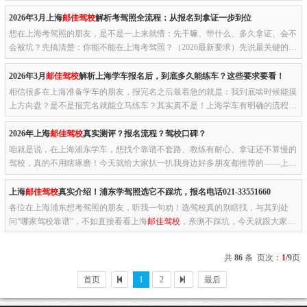
核心答案：上海学车学时不够，绝对不能约考！先给大家吃颗定心丸...
2026年3月上海
邮佳驾校
解析考驾照全流程：从报名到拿证一步到位
想在上海考驾照的朋友，是不是一上来就懵：先干嘛、带什么、多久拿证、会不
会被坑？先搞清楚：你能不能在上海考驾照？（2026最新要求）先说最关键的报
名条件，满足就能报，不卡人：1. 年龄C1/C2手动/自动挡：年满18周...
2026年3月
邮佳驾校
解析上海学车报名后，到底多久能练车？这些要求要看！
相信很多在上海准备学车的朋友，报完名之后最着急的就是：我到底啥时候能摸
上方向盘？是不是报完名就能立马练车？其实真不是！上海学车有明确的流程和
要求，不是你想练就能练，今天就用大白话跟大家说清楚，报名后多...
2026年上海
邮佳驾校
真实测评？报名流程？驾校口碑？
咱就是说，在上海浦东学车，想找个靠谱不套路、教练有耐心、拿证还不算慢的
驾校，真的不用瞎琢磨！今天就给大家扒一扒我身边好多朋友都推荐的——上海
邮佳驾校
，从驾校到底怎么样、报名流程有多简单，到真实学员的口...
上海
邮佳驾校
真实介绍！浦东学驾照选它不踩坑，报名电话021-33551660
各位在上海浦东想考驾照的朋友，听我一句劝！选驾校真的别瞎找，与其到处
问“哪家驾校靠谱”，不如直接看看上海
邮佳驾校
，亲测不踩坑，今天就跟大家好
好唠唠这家驾校的真实情况，干货拉满，还有报名电话直接给到大家...
共
86
条 页次：
1
/9
页
首页
1
2
最后