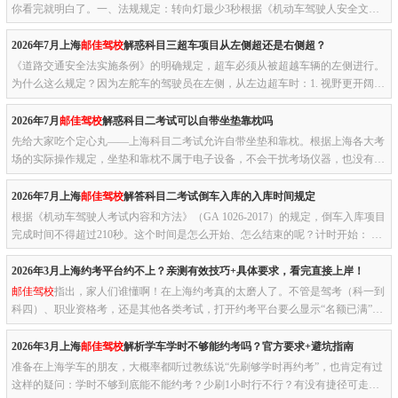
你看完就明白了。一、法规规定：转向灯最少3秒根据《机动车驾驶人安全文明
操作规范》（GA/T1773.2-2021）规定：变更车道前开启转向灯持续3秒...
2026年7月上海
邮佳驾校
解惑科目三超车项目从左侧超还是右侧超？
《道路交通安全法实施条例》的明确规定，超车必须从被超越车辆的左侧进行。
为什么这么规定？因为左舵车的驾驶员在左侧，从左边超车时：1. 视野更开阔，
能清楚看到前方路况2. 左侧盲区小，能更好观察被超车辆的动向3....
2026年7月
邮佳驾校
解惑科目二考试可以自带坐垫靠枕吗
先给大家吃个定心丸——上海科目二考试允许自带坐垫和靠枕。根据上海各大考
场的实际操作规定，坐垫和靠枕不属于电子设备，不会干扰考场仪器，也没有被
列入禁止携带物品清单。考官不会拦你，监考系统也不会因此扣分。...
2026年7月上海
邮佳驾校
解答科目二考试倒车入库的入库时间规定
根据《机动车驾驶人考试内容和方法》（GA 1026-2017）的规定，倒车入库项目
完成时间不得超过210秒。这个时间是怎么开始、怎么结束的呢？计时开始： 你
把车开到倒车入库起点，前轮完全越过控制线，踩刹车停车，挂上倒...
2026年3月上海约考平台约不上？亲测有效技巧+具体要求，看完直接上岸！
邮佳驾校
指出，家人们谁懂啊！在上海约考真的太磨人了。不管是驾考（科一到
科四）、职业资格考，还是其他各类考试，打开约考平台要么显示“名额已满”，
要么排队排到天荒地老，刷新到手软都抢不到，真的越约越焦虑！...
2026年3月上海
邮佳驾校
解析学车学时不够能约考吗？官方要求+避坑指南
准备在上海学车的朋友，大概率都听过教练说“先刷够学时再约考”，也肯定有过
这样的疑问：学时不够到底能不能约考？少刷1小时行不行？有没有捷径可走？