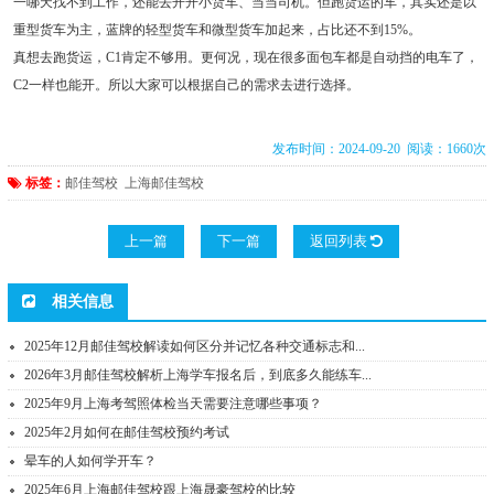
一哪天找不到工作，还能去开开小货车、当当司机。但跑货运的车，其实还是以
重型货车为主，蓝牌的轻型货车和微型货车加起来，占比还不到15%。
真想去跑货运，C1肯定不够用。更何况，现在很多面包车都是自动挡的电车了，
C2一样也能开。所以大家可以根据自己的需求去进行选择。
发布时间：2024-09-20 阅读：1660次
标签：
邮佳驾校
上海邮佳驾校
上一篇
下一篇
返回列表
相关信息
2025年12月邮佳驾校解读如何区分并记忆各种交通标志和...
2026年3月邮佳驾校解析上海学车报名后，到底多久能练车...
2025年9月上海考驾照体检当天需要注意哪些事项？
2025年2月如何在邮佳驾校预约考试
晕车的人如何学开车？
2025年6月上海邮佳驾校跟上海晟豪驾校的比较