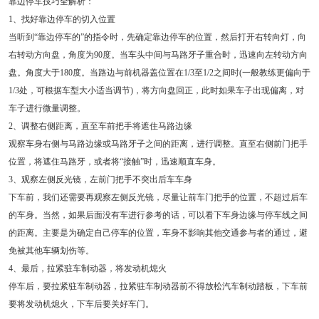
靠边停车技巧全解析：
1、找好靠边停车的切入位置
当听到“靠边停车的”的指令时，先确定靠边停车的位置，然后打开右转向灯，向
右转动方向盘，角度为90度。当车头中间与马路牙子重合时，迅速向左转动方向
盘。角度大于180度。当路边与前机器盖位置在1/3至1/2之间时(一般教练更偏向于
1/3处，可根据车型大小适当调节)，将方向盘回正，此时如果车子出现偏离，对
车子进行微量调整。
2、调整右侧距离，直至车前把手将遮住马路边缘
观察车身右侧与马路边缘或马路牙子之间的距离，进行调整。直至右侧前门把手
位置，将遮住马路牙，或者将“接触”时，迅速顺直车身。
3、观察左侧反光镜，左前门把手不突出后车车身
下车前，我们还需要再观察左侧反光镜，尽量让前车门把手的位置，不超过后车
的车身。当然，如果后面没有车进行参考的话，可以看下车身边缘与停车线之间
的距离。主要是为确定自己停车的位置，车身不影响其他交通参与者的通过，避
免被其他车辆划伤等。
4、最后，拉紧驻车制动器，将发动机熄火
停车后，要拉紧驻车制动器，拉紧驻车制动器前不得放松汽车制动踏板，下车前
要将发动机熄火，下车后要关好车门。