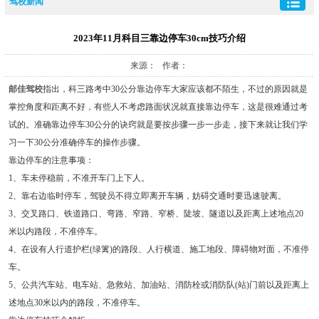
驾校新闻
2023年11月科目三靠边停车30cm技巧介绍
来源： 作者：
邮佳驾校
指出，科三路考中30公分靠边停车大家应该都不陌生，不过的原因就是
掌控角度和距离不好，有些人不考虑路面状况就直接靠边停车，这是很难通过考
试的。准确靠边停车30公分的诀窍就是要按步骤一步一步走，接下来就让我们学
习一下30公分准确停车的操作步骤。
靠边停车的注意事项：
1、车未停稳前，不准开车门上下人。
2、靠右边临时停车，驾驶员不得立即离开车辆，妨碍交通时要迅速驶离。
3、交叉路口、铁道路口、弯路、窄路、窄桥、陡坡、隧道以及距离上述地点20
米以内路段，不准停车。
4、在设有人行道护栏(绿篱)的路段、人行横道、施工地段、障碍物对面，不准停
车。
5、公共汽车站、电车站、急救站、加油站、消防栓或消防队(站)门前以及距离上
述地点30米以内的路段，不准停车。