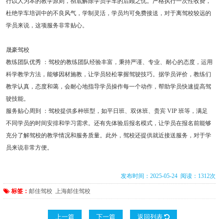
行以人为本的教学原则，彻底解除学员学车的后顾之忧。严格执行一次性收费，
杜绝学车培训中的不良风气，学制灵活，学员均可免费接送，对于离驾校较远的
学员来说，这项服务非常贴心。
晟豪驾校
教练团队优秀 ：驾校的教练团队经验丰富，秉持严谨、专业、耐心的态度，运用
科学教学方法，能够因材施教，让学员轻松掌握驾驶技巧。据学员评价，教练们
教学认真，态度和蔼，会耐心地指导学员操作每一个动作，帮助学员快速提高驾
驶技能。
服务贴心周到 ：驾校提供多种班型，如平日班、双休班、贵宾 VIP 班等，满足
不同学员的时间安排和学习需求。还有先体验后报名模式，让学员在报名前能够
充分了解驾校的教学情况和服务质量。此外，驾校还提供就近接送服务，对于学
员来说非常方便。
发布时间：2025-05-24 阅读：1312次
标签：
邮佳驾校
上海邮佳驾校
上一篇
下一篇
返回列表