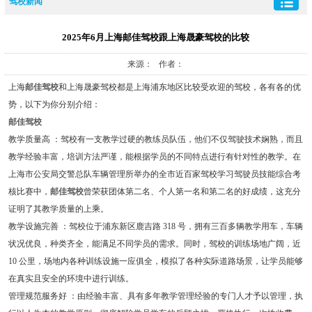
驾校新闻
2025年6月上海邮佳驾校跟上海晟豪驾校的比较
来源： 作者：
上海
邮佳驾校
和上海晟豪驾校都是上海浦东地区比较受欢迎的驾校，各有各的优
势，以下为你分别介绍：
邮佳驾校
教学质量高 ：驾校有一支教学过硬的教练员队伍，他们不仅驾驶技术娴熟，而且
教学经验丰富，培训方法严谨，能根据学员的不同特点进行有针对性的教学。在
上海市公安局交警总队车辆管理所举办的全市近百家驾校学习驾驶员技能综合考
核比赛中，
邮佳驾校
曾荣获团体第二名、个人第一名和第二名的好成绩，这充分
证明了其教学质量的上乘。
教学设施完善 ：驾校位于浦东新区鹿吉路 318 号，拥有三百多辆教学用车，车辆
状况优良，种类齐全，能满足不同学员的需求。同时，驾校的训练场地广阔，近
10 公里，场地内各种训练设施一应俱全，模拟了各种实际道路场景，让学员能够
在真实且安全的环境中进行训练。
管理规范服务好 ：由经验丰富、具有多年教学管理经验的专门人才予以管理，执