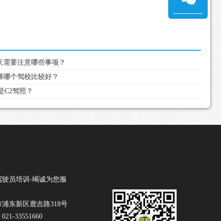
当天需要注意哪些事项？
选择哪个驾校比较好？
是C2驾照？
驾驶员培训-竭诚为您服
浦东新区鹿吉路318号
1-33551660