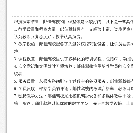
根据搜索结果，
邮佳驾校
的口碑整体是比较好的。以下是一些具
1. 教学质量和师资力量：
邮佳驾校
拥有一支经验丰富、资质优良
认为教练服务态度好，教学认真负责。
2. 教学设施：
邮佳驾校
配备了先进的模拟驾驶设备，让学员在实
境。
3. 课程设置：
邮佳驾校
提供了多样化的培训课程，包括C1手动挡
4. 安全意识和文明驾驶习惯培养：
邮佳驾校
注重培养学员的安全
驶者。
5. 服务质量：从报名咨询到学车过程中的各项服务，
邮佳驾校
都
6. 学员反馈：根据学员的评论，
邮佳驾校
的考试合格率、教练口
7. 独特教学方法：
邮佳驾校
采用模拟驾驶设备和多媒体教学手段
综上所述，
邮佳驾校
以其优质的教学团队、先进的教学设施、丰