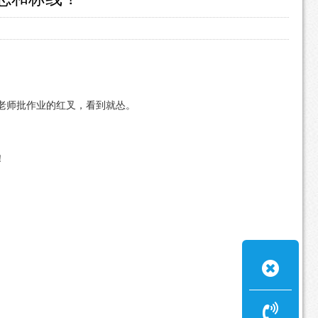
老师批作业的红叉，看到就怂。
！