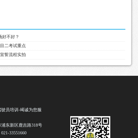
练场好不好？
科目二考试重点
后宣誓流程实拍
驾驶员培训-竭诚为您服
浦东新区鹿吉路318号
1-33551660