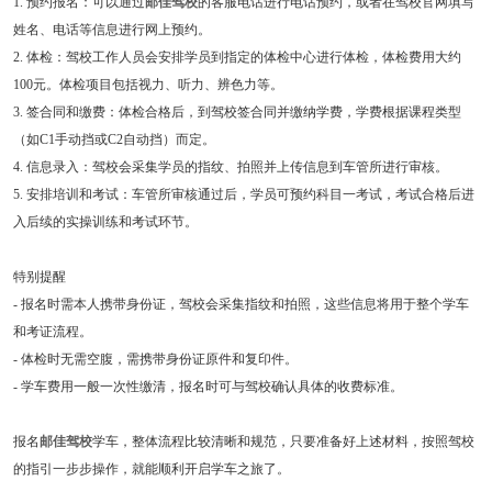
1. 预约报名：可以通过
邮佳驾校
的客服电话进行电话预约，或者在驾校官网填写
姓名、电话等信息进行网上预约。
2. 体检：驾校工作人员会安排学员到指定的体检中心进行体检，体检费用大约
100元。体检项目包括视力、听力、辨色力等。
3. 签合同和缴费：体检合格后，到驾校签合同并缴纳学费，学费根据课程类型
（如C1手动挡或C2自动挡）而定。
4. 信息录入：驾校会采集学员的指纹、拍照并上传信息到车管所进行审核。
5. 安排培训和考试：车管所审核通过后，学员可预约科目一考试，考试合格后进
入后续的实操训练和考试环节。
特别提醒
- 报名时需本人携带身份证，驾校会采集指纹和拍照，这些信息将用于整个学车
和考证流程。
- 体检时无需空腹，需携带身份证原件和复印件。
- 学车费用一般一次性缴清，报名时可与驾校确认具体的收费标准。
报名
邮佳驾校
学车，整体流程比较清晰和规范，只要准备好上述材料，按照驾校
的指引一步步操作，就能顺利开启学车之旅了。