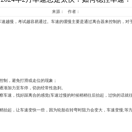
来源： 作者：
车速越慢，考试越容易通过。车速的缓慢主要是通过离合器来控制的，对
控制，避免打滑或走位的现象；
逐渐加力至车停，切勿经常性急刹。
察车速，找好踩离合的感觉(车速过慢的时候稍稍往后抬起，过快的话就
稍抬起，让车速变快一些，因为轮胎在转弯时阻力会变大，车速变慢;等