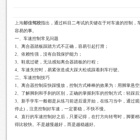
上海
邮佳驾校
指出，通过科目二考试的关键在于对车速的控制，
容易的事。
一、车速控制常见问题
1、离合器踏板踩踏方式不正确，容易引起打滑；
2、依赖性强，没有自我保护能力；
3、鞋底过硬，无法感知离合器踏板的行程；
4、车速失控时，易紧张造成大踩大松或踩着刹车行驶。
二、车速控制技巧
1、离合器控制应快踩慢放，控制方式棒棒的效果为：用脚掌悬空
2、了解脚刹和手刹的区别，正确的掌握刹车的控制方式：轻踩后
3、新手学车一般都是从练习前进后退开始，在练习当中，通过观
停止)，注意控制好车速，一定要稳，不快不慢。
4、直行的车速控制好之后，只要记得，在打方向转弯时，脚要稍
得比较快。不是越慢越好，而是越稳越好。