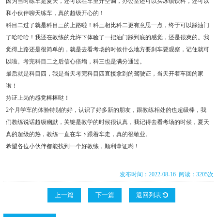
因为当时练车是夏天，还可以在车里开空调，办公室还可以买冰镇饮料，还可以
和小伙伴聊天练车，真的超级开心的！
科目二过了就是科目三的上路啦！科三相比科二更有意思一点，终于可以踩油门
了哈哈哈！我还在教练的允许下体验了一把油门踩到底的感觉，还是很爽的。我
觉得上路还是很简单的，就是去看考场的时候什么地方要刹车要观察，记住就可
以啦。考完科目二之后信心倍增，科三也是满分通过。
最后就是科目四，我是当天考完科目四直接拿到的驾驶证，当天开着车回的家
啦！
持证上岗的感觉棒棒哒！
2个月学车的体验特别的好，认识了好多新的朋友，跟教练相处的也超级棒，我
们教练说话超级幽默，关键是教学的时候很认真，我记得去看考场的时候，夏天
真的超级的热，教练一直在车下跟着车走，真的很敬业。
希望各位小伙伴都能找到一个好教练，顺利拿证哟！
发布时间：2022-08-16 阅读：3205次
上一篇
下一篇
返回列表