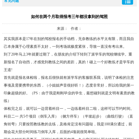
常见问题
如何在两个月取得报考三年都没拿到的驾照
来源： 作者：
其实我原本是17年在别的驾校报名的手动档，无奈教练的水平太有限，而且我自
己本身属于心理素质不太好，一到考场就极度紧张，导致一直没有考出来。
到了20年马上3年就要过期了，在朋友的介绍下转到了派学车的驾校继续学。重
新报名了自动挡，才感觉到教练之间的差距，真的！碰上一个好教练才是学车的
王道!
首先就是报名体检啦，报名后很快就有派学车的客服联系我，说明了体检的注意
事项及需要携带的东西，（小姐姐声音很好听！）态度非常好，所以给我的第一
印象超级的好。（PS：由于我是刚刚毕业的学生，最想碰到就是文明有素质的教
练）
体检完之后，就可以一边背着科目一，一边练着科目二啦，这样可以节约时间。
科目二一 共5个项目（倒车入库）（侧方停车）（半坡起步）（曲线行驶）（直
角转弯）只要按照教练教的去练，及格肯定没有问题哒，我是100满分通过，前
期会花大部分时间练习倒车入库，后面的4项就很简单啦。