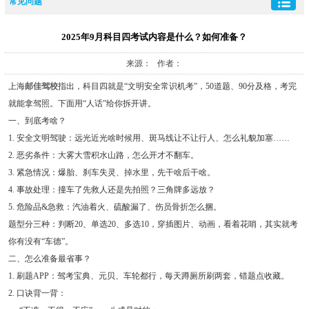
常见问题
2025年9月科目四考试内容是什么？如何准备？
来源： 作者：
上海
邮佳驾校
指出，科目四就是“文明安全常识机考”，50道题、90分及格，考完
就能拿驾照。下面用“人话”给你拆开讲。
一、到底考啥？
1. 安全文明驾驶：远光近光啥时候用、斑马线让不让行人、怎么礼貌加塞……
2. 恶劣条件：大雾大雪积水山路，怎么开才不翻车。
3. 紧急情况：爆胎、刹车失灵、掉水里，先干啥后干啥。
4. 事故处理：撞车了先救人还是先拍照？三角牌多远放？
5. 危险品&急救：汽油着火、硫酸漏了、伤员骨折怎么捆。
题型分三种：判断20、单选20、多选10，穿插图片、动画，看着花哨，其实就考
你有没有“车德”。
二、怎么准备最省事？
1. 刷题APP：驾考宝典、元贝、车轮都行，每天蹲厕所刷两套，错题点收藏。
2. 口诀背一背：