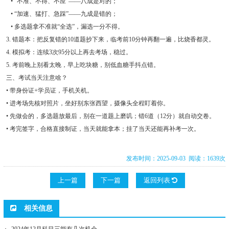
• “不准、不得、不应”——八成是对的；
• “加速、猛打、急踩”——九成是错的；
• 多选题拿不准就“全选”，漏选一分不得。
3. 错题本：把反复错的10道题抄下来，临考前10分钟再翻一遍，比烧香都灵。
4. 模拟考：连续3次95分以上再去考场，稳过。
5. 考前晚上别看太晚，早上吃块糖，别低血糖手抖点错。
三、考试当天注意啥？
• 带身份证+学员证，手机关机。
• 进考场先核对照片，坐好别东张西望，摄像头全程盯着你。
• 先做会的，多选题放最后，别在一道题上磨叽；错6道（12分）就自动交卷。
• 考完签字，合格直接制证，当天就能拿本；挂了当天还能再补考一次。
发布时间：2025-09-03 阅读：1639次
上一篇
下一篇
返回列表
相关信息