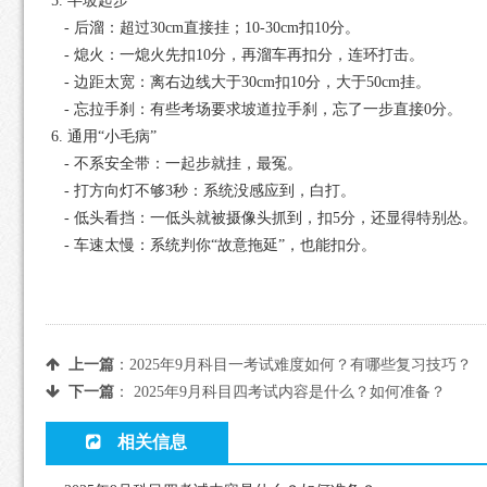
5. 半坡起步
‑ 后溜：超过30cm直接挂；10-30cm扣10分。
‑ 熄火：一熄火先扣10分，再溜车再扣分，连环打击。
‑ 边距太宽：离右边线大于30cm扣10分，大于50cm挂。
‑ 忘拉手刹：有些考场要求坡道拉手刹，忘了一步直接0分。
6. 通用“小毛病”
‑ 不系安全带：一起步就挂，最冤。
‑ 打方向灯不够3秒：系统没感应到，白打。
‑ 低头看挡：一低头就被摄像头抓到，扣5分，还显得特别怂。
‑ 车速太慢：系统判你“故意拖延”，也能扣分。
上一篇
：
2025年9月科目一考试难度如何？有哪些复习技巧？
下一篇
：
2025年9月科目四考试内容是什么？如何准备？
相关信息