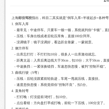
上海
邮佳驾校
指出，科目二其实就是“倒车入库+半坡起步+各种
1. 倒车入库
‑ 最常见：中途停车。只要车一顿一顿，系统就判你“卡顿”，直
‑ 压线：车身出线或者后轮压库角，直接100分拜拜。
‑ 没调镜子：镜子没调好，看边距全靠蒙，一蒙就歪。
2. 侧方停车
‑ 出库忘打灯：不打灯扣10分，很多人一出库激动就忘。
‑ 距离太远：入库后离边线大于30cm，扣10分；大于50cm，
‑ 中途换挡：一紧张换错挡，车速忽快忽慢，被判“控制不稳”。
3. 曲线行驶（S弯）
‑ 压线：后轮没跟紧前轮轨迹，车尾一甩就压线，直接挂。
‑ 速度忽快忽慢：系统觉得你“控制不良”，扣5分。
4. 直角转弯
‑ 打灯晚：灯没提前3秒打，扣10分。
‑ 点位看错：方向盘打早或打晚，前轮一下压线，100分没了。