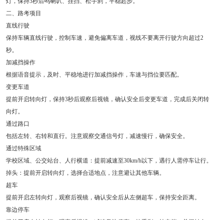
灯，保持3秒后鸣喇叭、挂挡、松手刹，平稳起步。
二、路考项目
直线行驶
保持车辆直线行驶，控制车速，避免偏离车道，视线不要离开行驶方向超过2
秒。
加减挡操作
根据语音提示，及时、平稳地进行加减挡操作，车速与挡位要匹配。
变更车道
提前开启转向灯，保持3秒后观察后视镜，确认安全后变更车道，完成后关闭转
向灯。
通过路口
包括左转、右转和直行。注意观察交通信号灯，减速慢行，确保安全。
通过特殊区域
学校区域、公交站台、人行横道：提前减速至30km/h以下，遇行人需停车让行。
掉头：提前开启转向灯，选择合适地点，注意避让其他车辆。
超车
提前开启左转向灯，观察后视镜，确认安全后从左侧超车，保持安全距离。
靠边停车