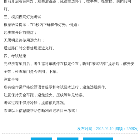
提前开启右转向灯，观察后视镜，减速靠边停车，拉手刹、挂空挡、关闭转向
灯。
三、模拟夜间灯光考试
根据语音提示，在5秒内正确操作灯光。例如：
起步前开启前照灯；
无照明道路使用远光灯；
通过路口时交替使用远近光灯。
四、考试结束
完成所有项目后，考生需将车辆停在指定位置，听到“考试结束”提示后，解开安
全带，检查车门是否关闭，下车。
注意事项
所有操作需严格按照语音提示和考试要求进行，避免违规操作。
注意保持安全车距，避免熄火、压线等常见错误。
考试过程中保持冷静，提前预判路况。
希望以上信息能帮助你顺利通过科目三考试！
发布时间：2025-02-19 阅读：2509次