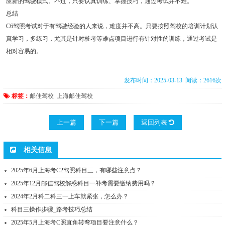
应新的驾驶模式。不过，只要认真训练、掌握技巧，通过考试并不难。
总结
C6驾照考试对于有驾驶经验的人来说，难度并不高。只要按照驾校的培训计划认
真学习，多练习，尤其是针对桩考等难点项目进行有针对性的训练，通过考试是
相对容易的。
发布时间：2025-03-13 阅读：2616次
标签：
邮佳驾校
上海邮佳驾校
上一篇
下一篇
返回列表
相关信息
2025年6月上海考C2驾照科目三，有哪些注意点？
2025年12月邮佳驾校解惑科目一补考需要缴纳费用吗？
2024年2月科二科三一上车就紧张，怎么办？
科目三操作步骤_路考技巧总结
2025年5月上海考C照直角转弯项目要注意什么？