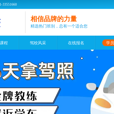
551660
相信品牌的力量
精选热门班别，总有一个适合您
课程
驾校风采
在线报名
学