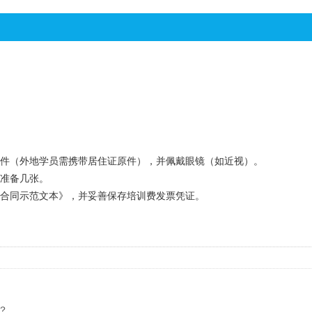
原件（外地学员需携带居住证原件），并佩戴眼镜（如近视）。
前准备几张。
务合同示范文本》，并妥善保存培训费发票凭证。
？